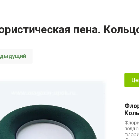
ористическая пена. Кольцо
едыдущий
Це
Флор
Коль
Флори
поддо
флори