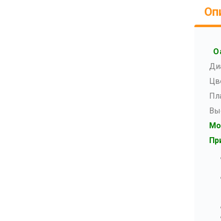
Оп
O
Ди
Цв
Пл
Вы
Мо
Пр