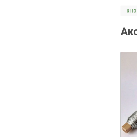
К НО
Ак