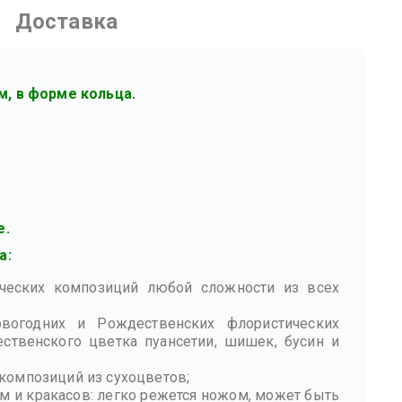
Доставка
м, в форме кольца.
е.
а:
ических композиций любой сложности из всех
огодних и Рождественских флористических
твенского цветка пуансетии, шишек, бусин и
композиций из сухоцветов;
м и кракасов: легко режется ножом, может быть