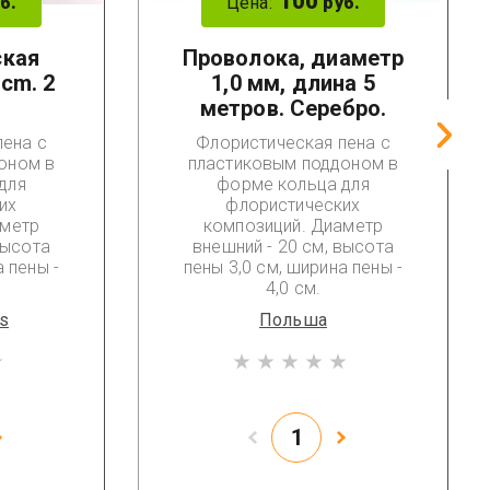
100
Цена:
б.
руб.
ская
Проволока, диаметр
 cm. 2
1,0 мм, длина 5
метров. Серебро.
пена с
Флористическая пена с
оном в
пластиковым поддоном в
для
форме кольца для
их
флористических
аметр
композиций. Диаметр
высота
внешний - 20 см, высота
а пены -
пены 3,0 см, ширина пены -
4,0 см.
s
Польша