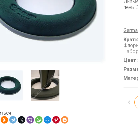
Диаме
пены 3
Germa
Кратк
Флори
Набор
Цвет
Разм
Мате
иться