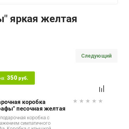
" яркая желтая
Следующий
350
на:
руб.
рочная коробка
афы" песочная желтая
 подарочная коробка с
ажением симпатичного
а. Коробка с крышкой,