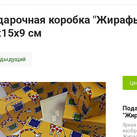
дарочная коробка "Жирафы
х15х9 см
едыдущий
Це
Пода
"Жир
Яркая
изобр
Жираф