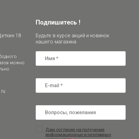
Подпишитесь !
Цеткин 18
Будьте в курсе акций и новинок
нашего магазина
бодного
казов можно
льно
.ru
Даю согласие на получение
информационных и рекламных