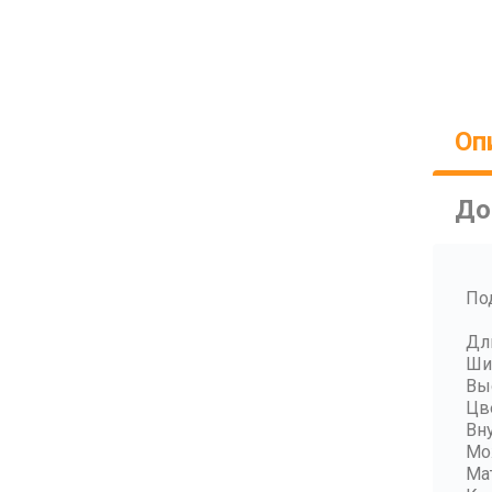
Оп
До
По
Дл
Ши
Вы
Цв
Вну
Мо
Ма