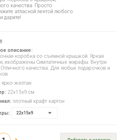
ного качества. Просто
яжите атласной лентой любого
и дарите!
я
ое описание
очная коробка со съемной крышкой. Яркая
я, изображены Симпатичные жирафы. Внутри
.Отличного качества. Для любых подарочков и
ков.
ярко-желтая.
ер
22х15х9 см
риал
плотный крафт картон
еры