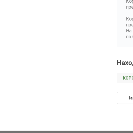
Ко
пр
Ко
пр
На
по
Нахо
КОР
На