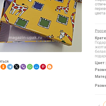
отлич
перев
цвета 
Росси
Кратк
Подар
желта
белая
подар
иться
Цвет
Разм
Мате
Разм