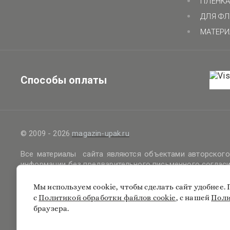
ПЛЁНК
ДЛЯ Ф
МАТЕРИ
Способы оплаты
© 2009 - 2026
magazin-upak.ru
Все материалы сайта являются объектами авторского 
информации без предварительного письменного соглас
Правовая информация
Мы используем cookie, чтобы сделать сайт удобнее
Политика обработки файлов cookie
с
Политикой обработки файлов cookie
, с нашей
Поли
Политика защиты и обработки персональных данных
браузера.
Согласие на получение информационных и рекламных м