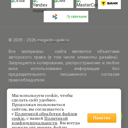
© 2009 - 2026
magazin-upak.ru
Все материалы сайта являются объектами
авторского права (в том числе элементы дизайна).
Запрещается копирование, распространение и любое
иное использование информации без
предварительного письменного согласия
правообладателя.
Правовая информация
Мы используем cookie, чтобы
Политика обработки файлов cookie
сделать сайт удобнее.
Политика защиты и обработки персональных данных
Продолжая пользоваться
Согласие на получение информационных и рекламных
сайтом, вы соглашаетесь
с
Политикой обработки файлов
материалов
Понятно
cookie
, с нашей
Политикой
конфиденциальности
.
Вы всегда
г. Москва
можете отключить файлы