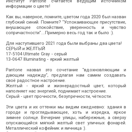
Институт Pantone считается ведущим источником
информации о цвете!
Как вы, наверное, помните, цветом года 2020 был назван
глубокий синий. Помните? "Успокаивающее присутствие,
внушающее спокойствие, уверенность и чувство
сопричастности"....Примерно весь год так и было :).
Для наступившего 2021 года были выбраны два цвета!
СЕРЫЙ и ЖЕЛТЫЙ
17-5104 Ultimate Gray - серый
13-0647 Illuminating - яркий желтый
Pantone назвал это сочетание "вдохновляющим и
дающим надежду", предлагая нам самим создавать
своё радостное настроение.
Желтый - яркий и жизнерадостный цвет, который
наполняет нас энергией, поднимает настроение.
Серый - цвет прочности, безупречности, чёткости.
Эти цвета и их оттенки мы видим ежедневно: здания в
городе и проглядывающее, хоть и изредка, яркое
зимнее солнце. Вечерние улицы, набережные, а сверху
опускающийся мягкий желтый свет уличных фонарей.
Металлический кофейник и яичница :).