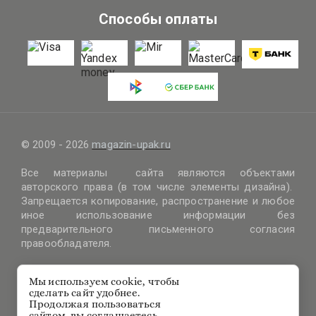
Способы оплаты
© 2009 - 2026
magazin-upak.ru
Все материалы сайта являются объектами
авторского права (в том числе элементы дизайна).
Запрещается копирование, распространение и любое
иное использование информации без
предварительного письменного согласия
правообладателя.
Правовая информация
Мы используем cookie, чтобы
Политика обработки файлов cookie
сделать сайт удобнее.
Политика защиты и обработки персональных данных
Продолжая пользоваться
Согласие на получение информационных и рекламных
сайтом, вы соглашаетесь